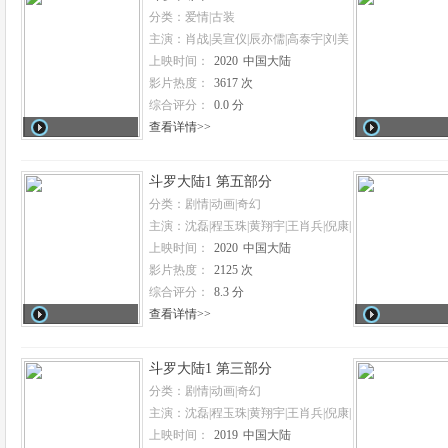
分类：爱情|古装
主演：肖战|吴宣仪|辰亦儒|高泰宇|刘美
彤|刘润南|敖子逸|顾佑明
上映时间：
2020
中国大陆
影片热度：
3617 次
综合评分：
0.0 分
查看详情>>
斗罗大陆1 第五部分
分类：剧情|动画|奇幻
主演：沈磊|程玉珠|黄翔宇|王肖兵|倪康|
赵乾景|吴磊
上映时间：
2020
中国大陆
影片热度：
2125 次
综合评分：
8.3 分
查看详情>>
斗罗大陆1 第三部分
分类：剧情|动画|奇幻
主演：沈磊|程玉珠|黄翔宇|王肖兵|倪康|
赵乾景|吴磊|张琦
上映时间：
2019
中国大陆