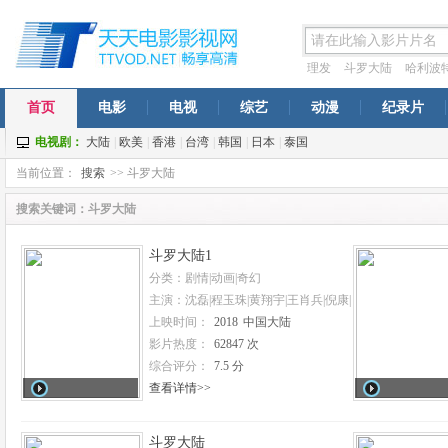
理发
斗罗大陆
哈利波
穹年番
一念永恒
西虹市
首页
电影
电视
综艺
动漫
纪录片
电视剧：
大陆
|
欧美
|
香港
|
台湾
|
韩国
|
日本
|
泰国
当前位置：
搜索
>> 斗罗大陆
搜索关键词：斗罗大陆
斗罗大陆1
分类：剧情|动画|奇幻
主演：沈磊|程玉珠|黄翔宇|王肖兵|倪康|
赵乾景|吴磊|张琦|秦紫翼
上映时间：
2018
中国大陆
影片热度：
62847 次
综合评分：
7.5 分
查看详情>>
斗罗大陆