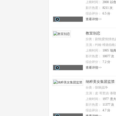
上映时间：
2000
以色
影片热度：
8211 次
综合评分：
6.5 分
查看详情>>
教室别恋
分类：剧情|爱情|情色
主演：约翰·维德伯格|
朗斯|托马斯·冯·布罗姆
上映时间：
1995
瑞典
尼娜·贡克|伯恩·谢尔
影片热度：
10077 次
夫|西格·塞德隆德|乔治
洛夫·伯耶松|莫妮卡·
综合评分：
7.2 分
安德松|米卡埃尔·本特
查看详情>>
特|霍坎·安德松|比约恩
里达法瑞尔|托马茨·
纳粹美女集团监禁
分类：惊悚|战争
主演：皮·哥里|吉·泰勒
上映时间：
1977
意
影片热度：
11377 次
综合评分：
4.7 分