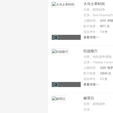
大马士革时间
分类：剧情|战争
主演：Hadi Hejazifar|Pi
上映时间：
2018
伊
影片热度：
9871 次
综合评分：
7.4 分
查看详情>>
狂战狼穴
分类：动作|战争|冒险
主演：Vladimir Litvinov
Galkin|Vyacheslav Razb
上映时间：
2009
俄罗
影片热度：
20849 次
综合评分：
5.5 分
查看详情>>
赎罪日
分类：剧情|战争
主演：