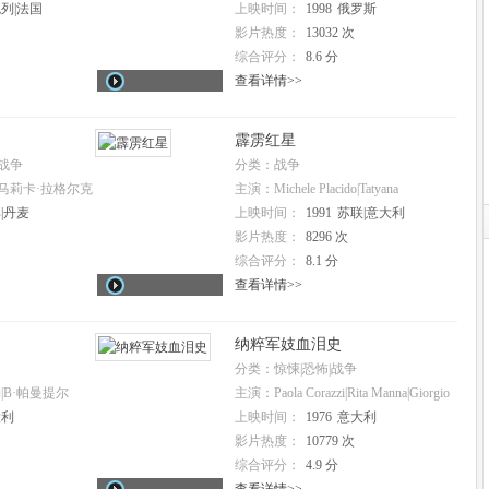
Stepanov|Viktor Stepanov
列|法国
上映时间：
1998
俄罗斯
影片热度：
13032 次
综合评分：
8.6 分
查看详情>>
霹雳红星
|战争
分类：战争
马莉卡·拉格尔克
主演：Michele Placido|Tatyana
森|卡琳·胡尔特|
Dogileva|Mikhail Zhigalov
|丹麦
上映时间：
1991
苏联|意大利
曼|肯内特·米尔多
影片热度：
8296 次
·比塞特|佩尔·奥
斯滕贝克|芒努斯·
综合评分：
8.1 分
松|佩卡·奥尔斯泰
查看详情>>
·贝里斯特伦|弗
兰斯米尔
纳粹军妓血泪史
分类：惊悚|恐怖|战争
|B·帕曼提尔
主演：Paola Corazzi|Rita Manna|Giorgio
Cerioni
大利
上映时间：
1976
意大利
影片热度：
10779 次
综合评分：
4.9 分