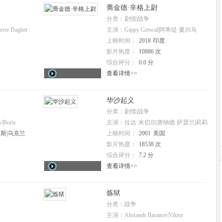
喬金德·辛格上尉
分类：剧情|战争
erre Dagher
主演：Gippy Grewal|阿蒂缇·夏尔马
朗
上映时间：
2018
印度
影片热度：
10886 次
综合评分：
0.0 分
查看详情>>
华沙起义
分类：剧情|战争
|Boris
主演：拉达·米切尔|唐纳德·萨瑟兰|莉莉
egaev
·索博斯基|汉克·阿扎利亚
斯|乌克兰
上映时间：
2001
美国
影片热度：
18538 次
综合评分：
7.2 分
查看详情>>
炼狱
分类：战争
主演：Alexandr Baranov|Viktor