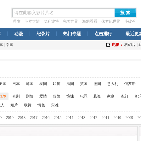
搜 索
理发
斗罗大陆
哈利波特
完美世界
海豹看看
侏罗纪世界
斗破苍
穹年番
一念永恒
西虹市首富
梦中的那片海
艺
动漫
纪录片
热门专题
点击排行
最近更
本
|
泰国
电影：
科幻片
|
美国
日本
韩国
泰国
印度
法国
英国
德国
意大利
俄罗斯
战争
喜剧
剧情
爱情
冒险
惊悚
犯罪
悬疑
家庭
奇幻
音
成人
短片
歌舞
情色
灾难
0
2019
2018
2017
2016
2015
2014
2013
2012
2011
2010
2009
2