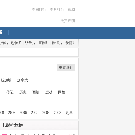
本周排行
|
本月排行
|
帮助
免责声明
新
动作片
|
恐怖片
|
战争片
|
喜剧片
|
剧情片
|
爱情片
重置条件
新加坡
加拿大
乐
传记
历史
西部
运动
同性
008
2007
2006
2005
2004
2003
更早
电影推荐榜