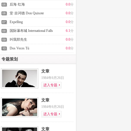
后海·红海
0.0
分
堂·吉诃德 Don Quixote
0.0
分
Expelling
0.0
分
国际瀑布城 International Falls
6.1
分
叫我郑先生
0.0
分
Dos Veces Tú
0.0
分
专题策划
文章
1984年6月26日
进入专题
文章
1984年6月26日
进入专题
文章