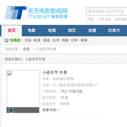
理发
斗罗大陆
哈利波
穹年番
一念永恒
西虹市
首页
电影
电视
综艺
动漫
纪录片
电视剧：
大陆
|
欧美
|
香港
|
台湾
|
韩国
|
日本
|
泰国
当前位置：
搜索
>> 斗破苍穹年番
搜索关键词：斗破苍穹年番
斗破苍穹 年番
分类：动画|奇幻|冒险
主演：不一|陈奕雯|黑石稔|郭鸿博|v17-
富贵|王宇航|赵洋
上映时间：
2022
中国大陆
影片热度：
35 次
综合评分：
6.8 分
查看详情>>