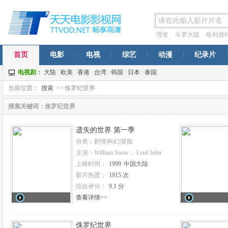
理发
斗罗大陆
哈利波
穹年番
一念永恒
西虹市
首页
电影
电视
综艺
动漫
纪录片
电视剧：
大陆
|
欧美
|
香港
|
台湾
|
韩国
|
日本
|
泰国
当前位置：
搜索
>> 侏罗纪世界
搜索关键词：侏罗纪世界
遗失的世界 第一季
分类：剧情|科幻|冒险
主演：William Snow ... Lord John
Roxton
上映时间：
1999
中国大陆
影片热度：
1915 次
综合评分：
9.1 分
查看详情>>
侏罗纪世界