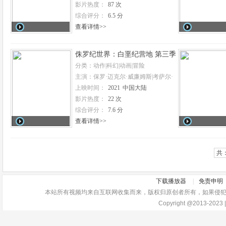
影片热度：
87 次
布朗尼|杰夫·伯格曼|小本杰明·弗洛雷
斯|科斯顿·约翰|Paul-Mikél Williams|菲尔
综合评分：
6.5 分
·巴克曼|Greg Chun|Scott
查看详情>>
Kreamer|Secunda Wood
侏罗纪世界：白垩纪营地 第三季
分类：动作|科幻|动画|冒险
主演：保罗·迈克尔·威廉姆斯|考萨尔·
穆罕默德|珍娜·奥尔特加|瑞恩·波特|莱
上映时间：
2021
中国大陆
妮·罗德里格兹|肖恩·吉布朗尼
影片热度：
22 次
综合评分：
7.6 分
查看详情>>
共
下载播放器
|
免责申明
本站所有视频均来自互联网收集而来，版权归原创者所有，如果侵犯了你的
Copyright @2013-2023