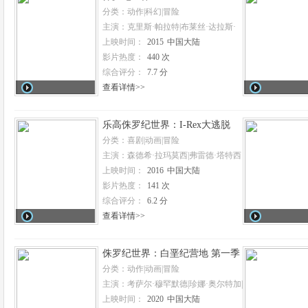
分类：动作|科幻|冒险
主演：克里斯·帕拉特|布莱丝·达拉斯·
霍华德|文森特·多诺费奥|泰·辛普金斯|
上映时间：
2015
中国大陆
尼克·罗宾森|奥玛·希|黄荣亮|伊尔凡·可
影片热度：
440 次
汗|朱迪·格雷尔|杰克·约翰逊|劳伦·拉普
库斯|凯蒂·麦克格雷斯|布莱恩·泰|埃迪
综合评分：
7.7 分
·J.费尔南德斯|因德尔·库马尔|安迪·巴克
查看详情>>
利|吉米·法伦
乐高侏罗纪世界：I-Rex大逃脱
分类：喜剧|动画|冒险
主演：森德希·拉玛莫西|弗雷德·塔特西
奥|黄荣亮|扎克瑞·莱维|劳伦·拉普库斯|
上映时间：
2016
中国大陆
杰克·约翰逊|布莱丝·达拉斯·霍华德|A.J.
影片热度：
141 次
LoCascio|David Gunning
综合评分：
6.2 分
查看详情>>
侏罗纪世界：白垩纪营地 第一季
Jurassic World: Camp Cretaceous
分类：动作|动画|冒险
Season 1
主演：考萨尔·穆罕默德|珍娜·奥尔特加|
瑞恩·波特|莱妮·罗德里格兹|罗杰·克莱
上映时间：
2020
中国大陆
格·史密斯|詹姆斯·阿诺德·泰勒|肖恩·吉