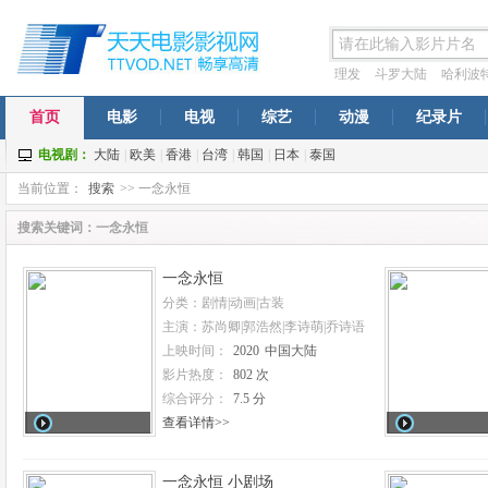
理发
斗罗大陆
哈利波
穹年番
一念永恒
西虹市
首页
电影
电视
综艺
动漫
纪录片
电视剧：
大陆
|
欧美
|
香港
|
台湾
|
韩国
|
日本
|
泰国
当前位置：
搜索
>> 一念永恒
搜索关键词：一念永恒
一念永恒
分类：剧情|动画|古装
主演：苏尚卿|郭浩然|李诗萌|乔诗语
上映时间：
2020
中国大陆
影片热度：
802 次
综合评分：
7.5 分
查看详情>>
一念永恒 小剧场